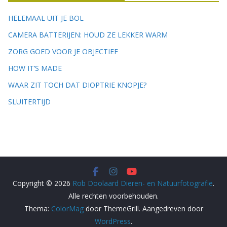
HELEMAAL UIT JE BOL
CAMERA BATTERIJEN: HOUD ZE LEKKER WARM
ZORG GOED VOOR JE OBJECTIEF
HOW IT’S MADE
WAAR ZIT TOCH DAT DIOPTRIE KNOPJE?
SLUITERTIJD
Copyright © 2026
Rob Doolaard Dieren- en Natuurfotografie
.
Alle rechten voorbehouden.
Thema:
ColorMag
door ThemeGrill. Aangedreven door
WordPress
.