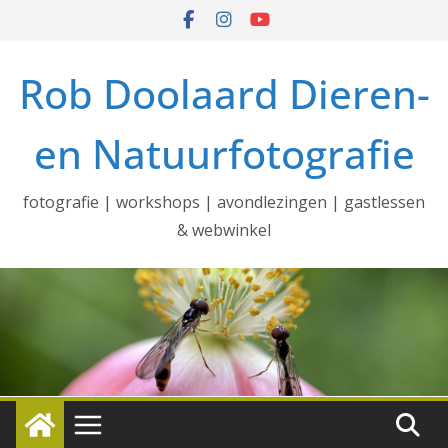
Ga
naar
de
Rob Doolaard Dieren-
inhoud
en Natuurfotografie
fotografie | workshops | avondlezingen | gastlessen
& webwinkel