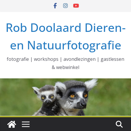
Ga
naar
de
Rob Doolaard Dieren-
inhoud
en Natuurfotografie
fotografie | workshops | avondlezingen | gastlessen
& webwinkel