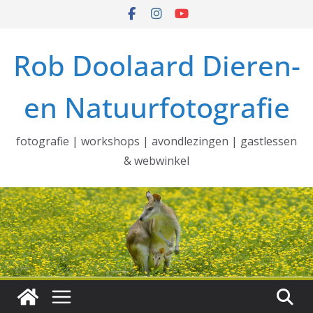
Ga
naar
de
Rob Doolaard Dieren-
inhoud
en Natuurfotografie
fotografie | workshops | avondlezingen | gastlessen
& webwinkel