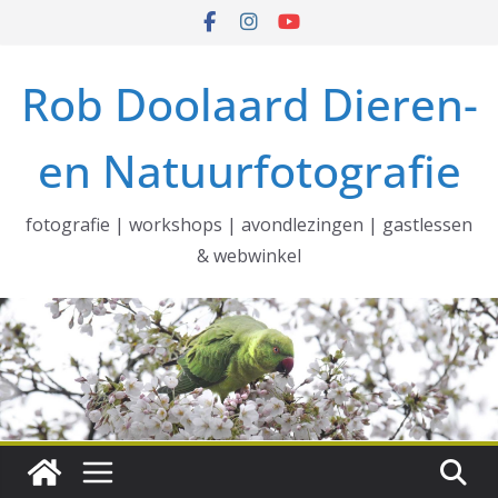
Ga
naar
de
Rob Doolaard Dieren-
inhoud
en Natuurfotografie
fotografie | workshops | avondlezingen | gastlessen
& webwinkel