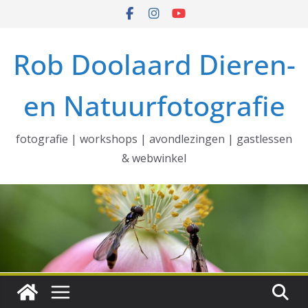
Ga
naar
de
Rob Doolaard Dieren-
inhoud
en Natuurfotografie
fotografie | workshops | avondlezingen | gastlessen
& webwinkel