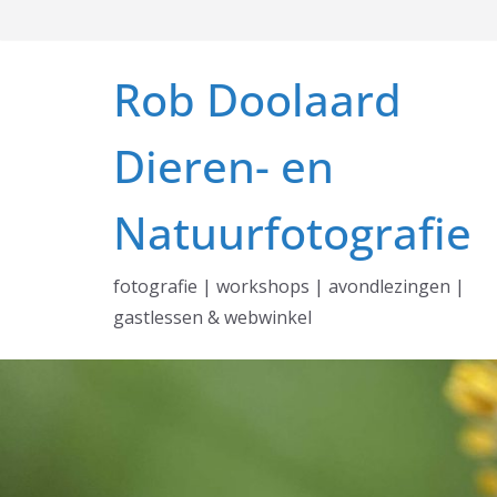
Ga
naar
de
Rob Doolaard
inhoud
Dieren- en
Natuurfotografie
fotografie | workshops | avondlezingen |
gastlessen & webwinkel