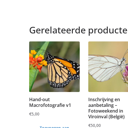
Gerelateerde product
Hand-out
Inschrijving en
Macrofotografie v1
aanbetaling –
Fotoweekend in
€
5,00
Viroinval (België)
€
50,00
Toevoegen aan