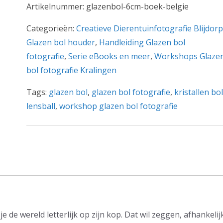
fotografie
Artikelnummer:
glazenbol-6cm-boek-belgie
-
6
Categorieën:
Creatieve Dierentuinfotografie Blijdorp
cm
Glazen bol houder
,
Handleiding Glazen bol
incl.
fotografie
,
Serie eBooks en meer
,
Workshops Glaze
boek
bol fotografie Kralingen
aantal
Tags:
glazen bol
,
glazen bol fotografie
,
kristallen bol
lensball
,
workshop glazen bol fotografie
e de wereld letterlijk op zijn kop. Dat wil zeggen, afhankel