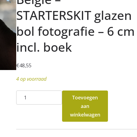
STARTERSKIT glazen
bol fotografie – 6 cm
incl. boek
€
48,55
4 op voorraad
België
Toevoegen
-
aan
STARTERSKIT
winkelwagen
glazen
bol