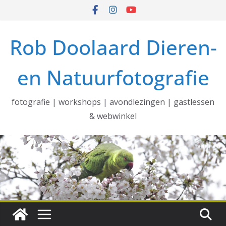
Ga
naar
de
Rob Doolaard Dieren-
inhoud
en Natuurfotografie
fotografie | workshops | avondlezingen | gastlessen
& webwinkel