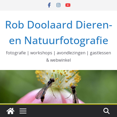
Ga
naar
de
Rob Doolaard Dieren-
inhoud
en Natuurfotografie
fotografie | workshops | avondlezingen | gastlessen
& webwinkel