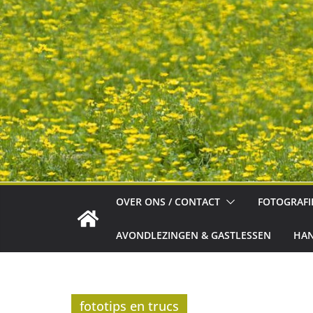
OVER ONS / CONTACT
FOTOGRAFI
AVONDLEZINGEN & GASTLESSEN
HAN
fototips en trucs