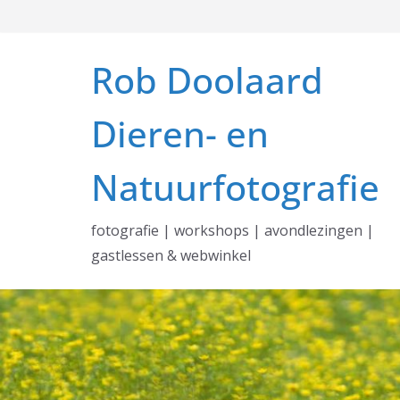
Ga
naar
de
Rob Doolaard
inhoud
Dieren- en
Natuurfotografie
fotografie | workshops | avondlezingen |
gastlessen & webwinkel