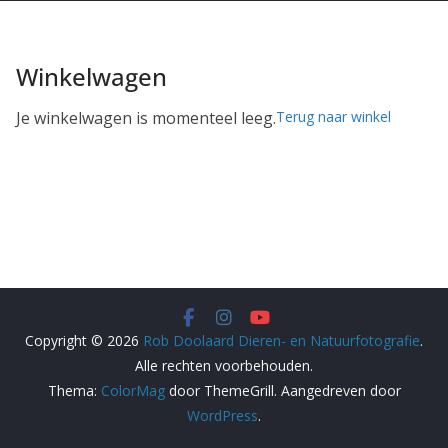
Winkelwagen
Je winkelwagen is momenteel leeg.
Terug naar winkel
Copyright © 2026
Rob Doolaard Dieren- en Natuurfotografie
.
Alle rechten voorbehouden.
Thema:
ColorMag
door ThemeGrill. Aangedreven door
WordPress
.