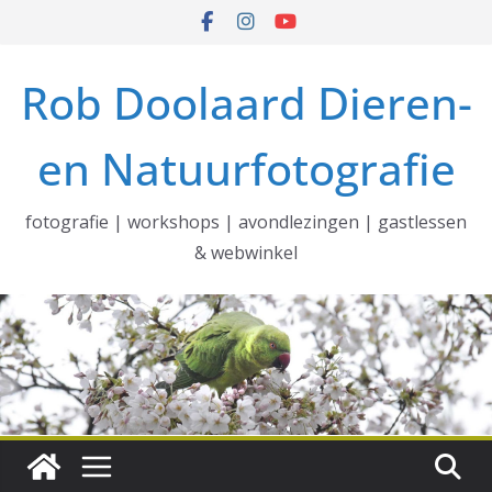
Ga
naar
de
Rob Doolaard Dieren-
inhoud
en Natuurfotografie
fotografie | workshops | avondlezingen | gastlessen
& webwinkel